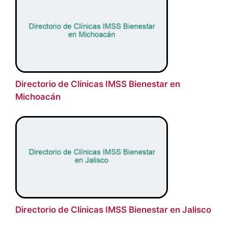
Directorio de Clínicas IMSS Bienestar en
Michoacán
Directorio de Clínicas IMSS Bienestar en Jalisco