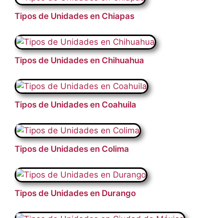
Tipos de Unidades en Chiapas
Tipos de Unidades en Chihuahua
Tipos de Unidades en Coahuila
Tipos de Unidades en Colima
Tipos de Unidades en Durango