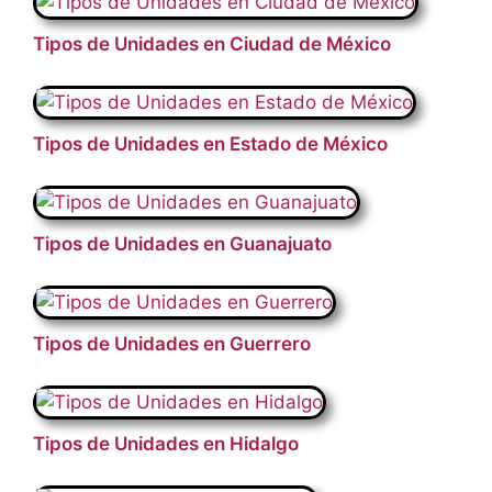
Tipos de Unidades en Ciudad de México
Tipos de Unidades en Estado de México
Tipos de Unidades en Guanajuato
Tipos de Unidades en Guerrero
Tipos de Unidades en Hidalgo