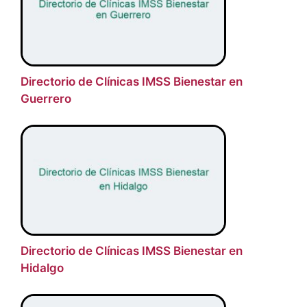
Directorio de Clínicas IMSS Bienestar en
Guerrero
Directorio de Clínicas IMSS Bienestar en
Hidalgo