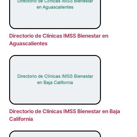
Directorio de Clínicas IMSS Bienestar en
Aguascalientes
Directorio de Clínicas IMSS Bienestar en Baja
California