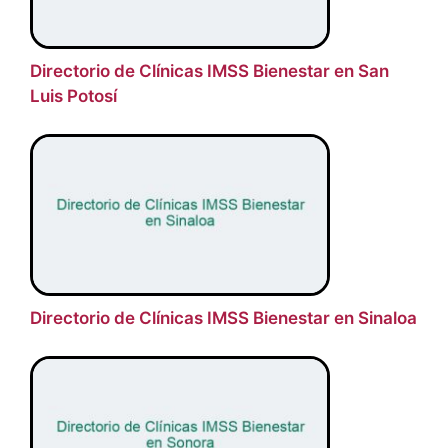
Directorio de Clínicas IMSS Bienestar en San
Luis Potosí
Directorio de Clínicas IMSS Bienestar en Sinaloa