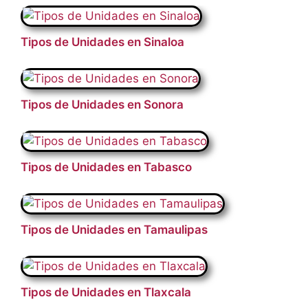
Tipos de Unidades en Sinaloa
Tipos de Unidades en Sonora
Tipos de Unidades en Tabasco
Tipos de Unidades en Tamaulipas
Tipos de Unidades en Tlaxcala