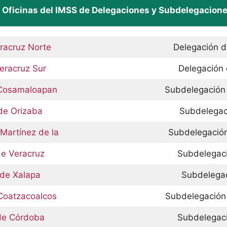
s Oficinas del IMSS de Delegaciones y Subdelegacion
eracruz Norte
Delegación d
Veracruz Sur
Delegación 
e Cosamaloapan
Subdelegación
 de Orizaba
Subdelegac
Martínez de la
Subdelegación
de Veracruz
Subdelegac
 de Xalapa
Subdelega
 Coatzacoalcos
Subdelegación
 de Córdoba
Subdelegac