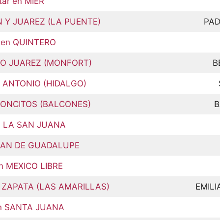
ar en MIER
N Y JUAREZ (LA PUENTE)
PAD
r en QUINTERO
ITO JUAREZ (MONFORT)
B
N ANTONIO (HIDALGO)
LCONCITOS (BALCONES)
B
en LA SAN JUANA
PLAN DE GUADALUPE
en MEXICO LIBRE
O ZAPATA (LAS AMARILLAS)
EMILI
en SANTA JUANA