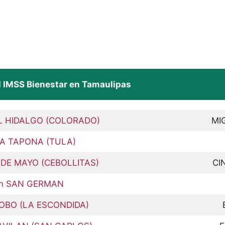
l IMSS Bienestar en Tamaulipas
EL HIDALGO (COLORADO)
MI
 LA TAPONA (TULA)
O DE MAYO (CEBOLLITAS)
CI
 en SAN GERMAN
 LOBO (LA ESCONDIDA)