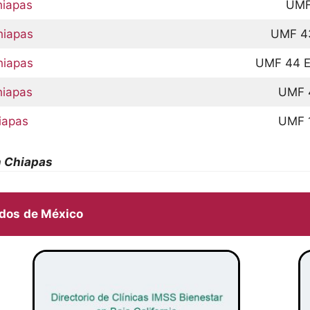
hiapas
UMF
hiapas
UMF 4
hiapas
UMF 44 
hiapas
UMF 
iapas
UMF 
n Chiapas
ados
de México